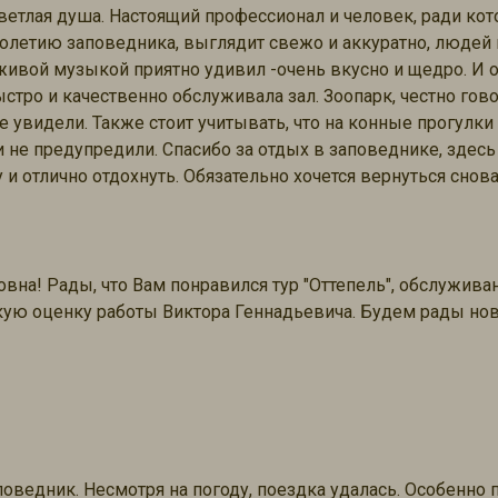
 светлая душа. Настоящий профессионал и человек, ради ко
толетию заповедника, выглядит свежо и аккуратно, людей 
ивой музыкой приятно удивил -очень вкусно и щедро. И о
ыстро и качественно обслуживала зал. Зоопарк, честно гов
 увидели. Также стоит учитывать, что на конные прогулки
ии не предупредили. Спасибо за отдых в заповеднике, зде
и отлично отдохнуть. Обязательно хочется вернуться снова
на! Рады, что Вам понравился тур "Оттепель", обслуживани
кую оценку работы Виктора Геннадьевича. Будем рады но
оведник. Несмотря на погоду, поездка удалась. Особенно 