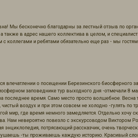
на! Мы бесконечно благодарны за лестный отзыв по орг
а также в адрес нашего коллектива в целом, и специалист
м с коллегами и ребятами обязательно еще раз - мы гостям
ся впечатлении о посещении Березинского биосферного з
осферном заповеднике тур выходного дня -отмечали 8 мар
 последнее время. Само место просто волшебное. Весна т
 чистый воздух и при этом совсем не холодно -гулять по т
ой мир, где время немного замедляется. Отдельно хочу ск
ва. Нам невероятно повезло с экскурсоводом Виктором Ро
я энциклопедия, потрясающий рассказчик, очень творческ
 слушаешь -ты проживаешь каждую историю. Красивый слог