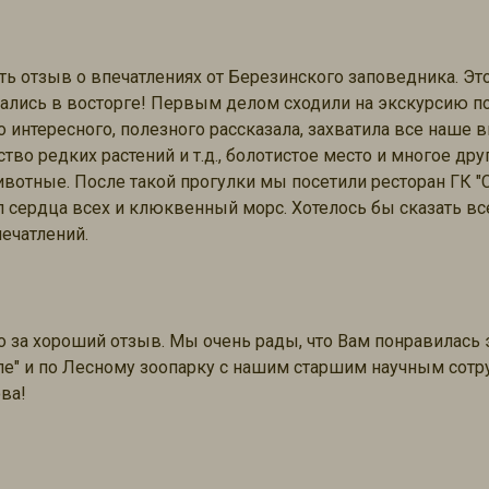
ть отзыв о впечатлениях от Березинского заповедника. Э
стались в восторге! Первым делом сходили на экскурсию п
о интересного, полезного рассказала, захватила все наше 
тво редких растений и т.д., болотистое место и многое др
отные. После такой прогулки мы посетили ресторан ГК "С
л сердца всех и клюквенный морс. Хотелось бы сказать вс
ечатлений.
о за хороший отзыв. Мы очень рады, что Вам понравилась
пе" и по Лесному зоопарку с нашим старшим научным сот
ва!