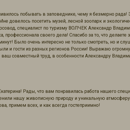
ливилось побывать в заповеднике, чему я безмерно рада! 
Мне довелось посетить музей, лесной зоопарк и экологиче
рсовод, специалист по туризму ВОЛЧЕК Александр Владим
 профессионала своего дела! Спасибо за то, что делаете эк
минут! Было очень интересно не только смотреть, но и слу
ыли и гости из разных регионов России! Выражаю огромн
о ваш совместный труд, в особенности Александру Влади
Екатерина! Рады, что вам понравилась работа нашего спец
оценили нашу живописную природу и уникальную атмосферу
ва, примем всех, и как всегда гостеприимно!