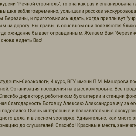
курсии "Речной строитель", то она как раз и спланирована 
вышке заблаговременно, услышали рассказ экскурсовода 
Березины, и приготовились ждать, когда приплывут "учре
ым на дорогу. Вы правы, в основном они появляются ближе
всегда ожидание бывает оправданным. Желаем Вам "берези
 снова видеть Вас!
 студенты-биоэкологи, 4 курс, ВГУ имени П.М. Машерова п
ной. Организация посещения на высоком уровне. Все проду
Спасибо директору, работникам бухгалтерии и станции фо
ная благодарность Боговцу Алексею Александровичу за е
 поделился. Очень интересные и познавательные экскурсии
ного дела, и в лесном зоопарке. Удивительно, как много з
рмацию до слушателей. Спасибо! Красивые места, замеча