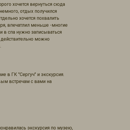
торого хочется вернуться сюда
немного, отдых получился
тдельно хочется похвалить
оря, впечатлил меньше -многие
 и в спа нужно записываться
сь действительно можно
.
е в ГК "Сергуч" и экскурсия.
вым встречам с вами на
понравилась экскурсия по музею,