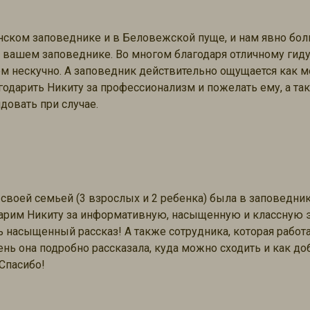
нском заповеднике и в Беловежской пуще, и нам явно бо
вашем заповеднике. Во многом благодаря отличному гиду 
м нескучно. А заповедник действительно ощущается как мес
годарить Никиту за профессионализм и пожелать ему, а та
довать при случае.
о своей семьей (3 взрослых и 2 ребенка) была в заповедни
арим Никиту за информативную, насыщенную и классную э
 насыщенный рассказ! А также сотрудника, которая работал
ень она подробно рассказала, куда можно сходить и как до
Спасибо!