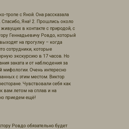
о-тропе с Яной. Она рассказала
. Спасибо, Яна! 2. Прошлись около
 живущих в контакте с природой, с
ктору Геннадьевичу Ровдо, который
выходят на прогулку – когда
что сотрудники, которые
зорную экскурсию в 17 часов. Но
ания заката и от наблюдения за
й мифологии. Очень интересно
занных с этим местом. Виктор
есторане. Чувствовали себя как
к вам летом на сплав и на
ьно приедем ещё!
ктору Ровдо обязательно будет