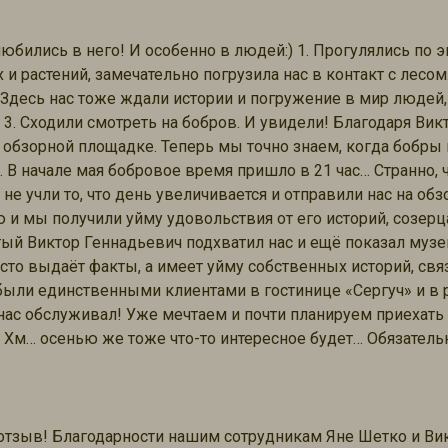
юбились в него! И особенно в людей:) 1. Прогулялись по эк
и растений, замечательно погрузила нас в контакт с лесом
. Здесь нас тоже ждали истории и погружение в мир людей,
 3. Сходили смотреть на бобров. И увидели! Благодаря Ви
а обзорной площадке. Теперь мы точно знаем, когда бобры 
. В начале мая бобровое время пришло в 21 час… Странно, 
не учли то, что день увеличивается и отправили нас на об
 и мы получили уйму удовольствия от его историй, созерц
тый Виктор Геннадьевич подхватил нас и ещё показал музе
сто выдаёт факты, а имеет уйму собственных историй, свя
были единственными клиентами в гостинице «Сергуч» и в р
нас обслуживал! Уже мечтаем и почти планируем приехать 
. Хм… осенью же тоже что-то интересное будет… Обязател
 отзыв! Благодарности нашим сотрудникам Яне Шетко и Ви