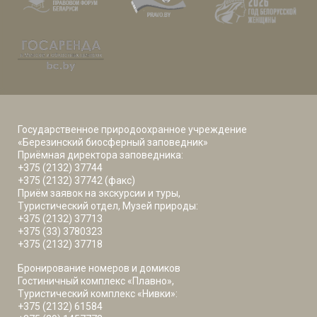
Государственное природоохранное учреждение
«Березинский биосферный заповедник»
Приёмная директора заповедника:
+375 (2132) 37744
+375 (2132) 37742 (факс)
Приём заявок на экскурсии и туры,
Туристический отдел, Музей природы:
+375 (2132) 37713
+375 (33) 3780323
+375 (2132) 37718
Бронирование номеров и домиков
Гостиничный комплекс «Плавно»,
Туристический комплекс «Нивки»:
+375 (2132) 61584