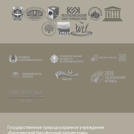
Государственное природоохранное учреждение
«Березинский биосферный заповедник»