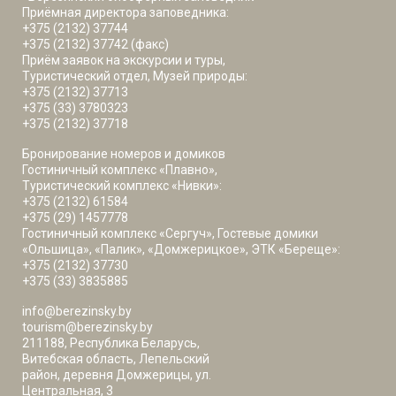
Приёмная директора заповедника:
+375 (2132) 37744
+375 (2132) 37742 (факс)
Приём заявок на экскурсии и туры,
Туристический отдел, Музей природы:
+375 (2132) 37713
+375 (33) 3780323
+375 (2132) 37718
Бронирование номеров и домиков
Гостиничный комплекс «Плавно»,
Туристический комплекс «Нивки»:
+375 (2132) 61584
+375 (29) 1457778
Гостиничный комплекс «Сергуч», Гостевые домики
«Ольшица», «Палик», «Домжерицкое», ЭТК «Береще»:
+375 (2132) 37730
+375 (33) 3835885
info@berezinsky.by
tourism@berezinsky.by
211188, Республика Беларусь,
Витебская область, Лепельский
район, деревня Домжерицы, ул.
Центральная, 3