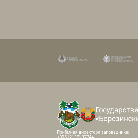
Государств
«Березинск
Приёмная директора заповедника:
+375 (2132) 37744