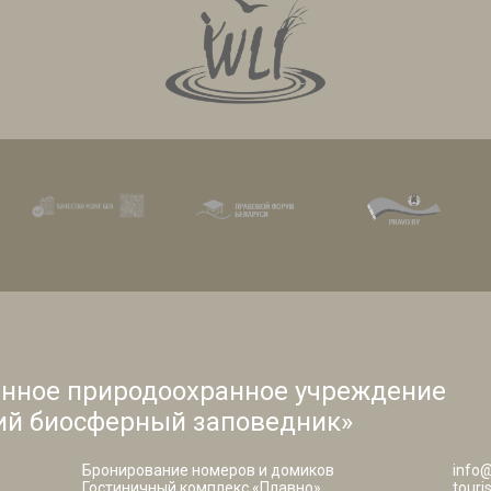
енное природоохранное учреждение
ий биосферный заповедник»
Бронирование номеров и домиков
info@
Гостиничный комплекс «Плавно»,
tour