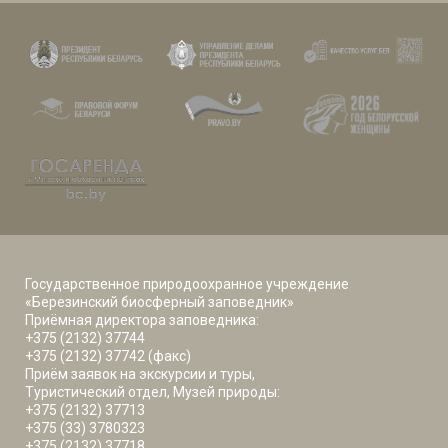
Государственное природоохранное учреждение
«Березинский биосферный заповедник»
Приёмная директора заповедника:
+375 (2132) 37744
+375 (2132) 37742 (факс)
Приём заявок на экскурсии и туры,
Туристический отдел, Музей природы:
+375 (2132) 37713
+375 (33) 3780323
+375 (2132) 37718