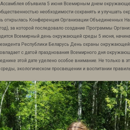
ая Ассамблея объявила 5 июня Всемирным днем окружающе
 общественностью необходимости сохранять и улучшать о
 день открылась Конференция Организации Объединенных 
 год), за которой последовало создание Программы Орган
ится Всемирный день окружающей среды 5 июня, начиная
резидента Республики Беларусь День охраны окружающей
совпадает с датой празднования Всемирного дня окружаю
нике этой дате уделено особое внимание. Не только в эт
среды, экологическом просвещении и воспитании правильн