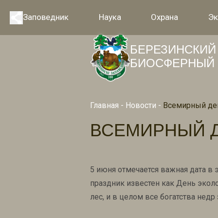
Заповедник
Наука
Охрана
Эк
БЕРЕЗИНСКИЙ
БИОСФЕРНЫЙ 
Главная
-
Новости
-
Всемирный де
ВСЕМИРНЫЙ 
5 июня отмечается важная дата в
праздник известен как День эколо
лес, и в целом все богатства недр