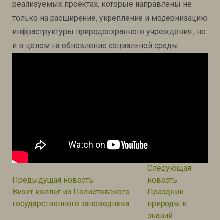
реализуемых проектах, которые направлены не
только на расширение, укрепление и модернизацию
инфраструктуры природоохранного учреждения , но
и в целом на обновление социальной среды.
Навигация
Следующая
по
Предыдущая новость:
Следующая 
Предыдущая новость
новость
записям
Визит коллег из Полистовского
Праздник
государственного заповедника
природы и
знаний