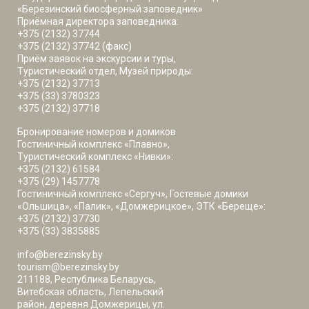
«Березинский биосферный заповедник»
Приёмная директора заповедника:
+375 (2132) 37744
+375 (2132) 37742 (факс)
Приём заявок на экскурсии и туры,
Туристический отдел, Музей природы:
+375 (2132) 37713
+375 (33) 3780323
+375 (2132) 37718
Бронирование номеров и домиков
Гостиничный комплекс «Плавно»,
Туристический комплекс «Нивки»:
+375 (2132) 61584
+375 (29) 1457778
Гостиничный комплекс «Сергуч», Гостевые домики
«Ольшица», «Палик», «Домжерицкое», ЭТК «Береще»:
+375 (2132) 37730
+375 (33) 3835885
info@berezinsky.by
tourism@berezinsky.by
211188, Республика Беларусь,
Витебская область, Лепельский
район, деревня Домжерицы, ул.