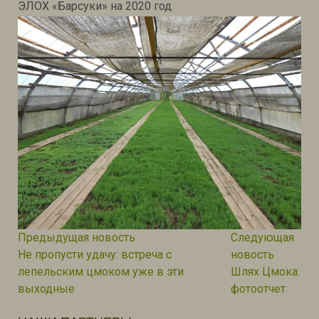
ЭЛОХ «Барсуки» на 2020 год.
Навигация
Предыдущая новость:
Предыдущая новость
Следующая
по
Следующ
Не пропусти удачу: встреча с
новость
записям
лепельским цмоком уже в эти
Шлях Цмока:
выходные
фотоотчет