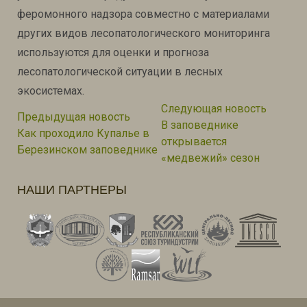
феромонного надзора совместно с материалами
других видов лесопатологического мониторинга
используются для оценки и прогноза
лесопатологической ситуации в лесных
экосистемах.
Навигация
Следую
Следующая новость
Предыдущая новость:
Предыдущая новость
по
В заповеднике
Как проходило Купалье в
записям
открывается
Березинском заповеднике
«медвежий» сезон
НАШИ ПАРТНЕРЫ