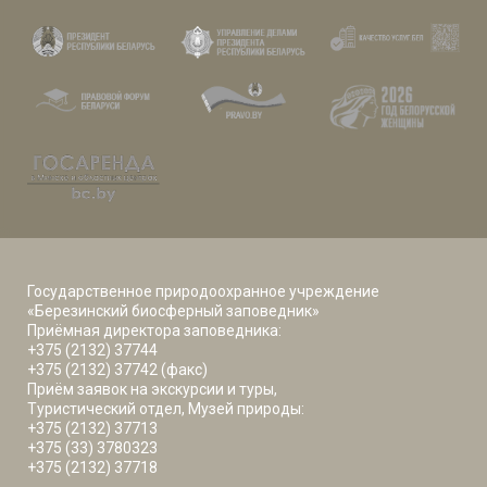
Государственное природоохранное учреждение
«Березинский биосферный заповедник»
Приёмная директора заповедника:
+375 (2132) 37744
+375 (2132) 37742 (факс)
Приём заявок на экскурсии и туры,
Туристический отдел, Музей природы:
+375 (2132) 37713
+375 (33) 3780323
+375 (2132) 37718