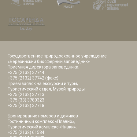
Государственное природоохранное учреждение
«Березинский биосферный заповедник»
Приёмная директора заповедника:
+375 (2132) 37744
+375 (2132) 37742 (факс)
Приём заявок на экскурсии и туры,
Туристический отдел, Музей природы:
+375 (2132) 37713
+375 (33) 3780323
+375 (2132) 37718
Бронирование номеров и домиков
Гостиничный комплекс «Плавно»,
Туристический комплекс «Нивки»:
+375 (2132) 61584