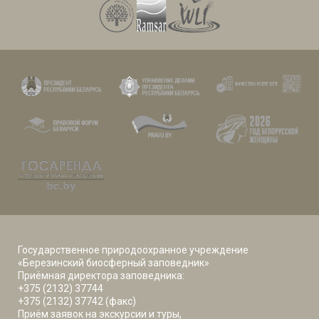
Государственное природоохранное учреждение
«Березинский биосферный заповедник»
Приёмная директора заповедника:
+375 (2132) 37744
+375 (2132) 37742 (факс)
Приём заявок на экскурсии и туры,