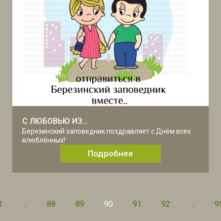
С ЛЮБОВЬЮ ИЗ…
Березинский заповедник поздравляет с Днём всех
влюблённых!
Подробнее
1
…
88
89
90
91
92
…
9
Пагинация
записей