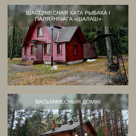
ШАСЦІМЕСНАЯ ХАТА РЫБАКА І
ПАЛЯЎНІЧАГА «ШАЛАШ»
ВАСЬМІМЕСНЫЯ ДОМІКІ