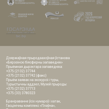
Дзяржаўная прыродаахоўная ўстанова
«Бярэзінскі біясферны запаведнік»
Прыёмная дырэктара запаведніка:
+375 (2132) 37744
+375 (2132) 37742 (факс)
Прыём заявак на экскурсіі і туры,
Турыстычны аддзел, Музей прыроды:
+375 (2132) 37713
+375 (33) 3780323
Браніраванне ўсіх нумароў і хатак,
Гасцінічны комплекс «Плаўна»,