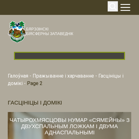
БЯРЭЗІНСКІ
БІЯСФЕРНЫ ЗАПАВЕДНІК
Галоўная
-
Пражыванне і харчаванне
-
Гасцініцы і
домікі
-
Page 2
ГАСЦІНІЦЫ І ДОМІКІ
ЧАТЫРОХМЯСЦОВЫ НУМАР «СЯМЕЙНЫ» З
ДВУХСПАЛЬНЫМ ЛОЖКАМ І ДВУМА
АДНАСПАЛЬНЫМІ