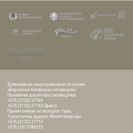
Дзяржаўная прыродаахоўная ўстанова
«Бярэзінскі біясферны запаведнік»
Прыёмная дырэктара запаведніка:
+375 (2132) 37744
+375 (2132) 37742 (факс)
Прыём заявак на экскурсіі і туры,
Турыстычны аддзел, Музей прыроды:
+375 (2132) 37713
+375 (33) 3780323