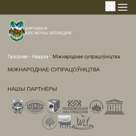
БЯРЭЗІНСКІ
БІЯСФЕРНЫ ЗАПАВЕДНІК
Галоўная
-
Навука
-
Міжнароднае супрацоўніцтва
МІЖНАРОДНАЕ СУПРАЦОЎНІЦТВА
НАШЫ ПАРТНЁРЫ