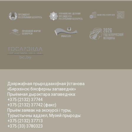
Дзяржаўная прыродаахоўная ўстанова
«Бярэзінскі біясферны запаведнік»
Прыёмная дырэктара запаведніка:
+375 (2132) 37744
+375 (2132) 37742 (факс)
Прыём заявак на экскурсіі і туры,
Турыстычны аддзел, Музей прыроды:
+375 (2132) 37713
+375 (33) 3780323