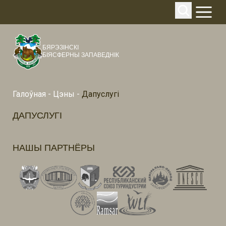
БЯРЭЗІНСКІ
БІЯСФЕРНЫ ЗАПАВЕДНІК
Галоўная
-
Цэны
-
Дапуслугі
ДАПУСЛУГІ
НАШЫ ПАРТНЁРЫ