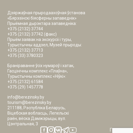
Дзяржаўная прыродаахоўная ўстанова
«Бярэзінскі біясферны запаведнік»
Прыёмная дырэктара запаведніка:
+375 (2132) 37744
+375 (2132) 37742 (факс)
Прыём заявак на экскурсіі і туры,
Турыстычны аддзел, Музей прыроды:
+375 (2132) 37713
+375 (33) 3780323
Браніраванне ўсіх нумароў і хатак,
Гасцінічны комплекс «Плаўна»,
Турыстычны комплекс «Ніўкі»:
+375 (2132) 61584
+375 (29) 1457778
info@berezinsky.by
tourism@berezinsky.by
211188, Рэспубліка Беларусь,
Віцебская вобласць, Лепельскі
раён, вёска Дамжэрыцы, вул.
Цэнтральная, 3
Погода