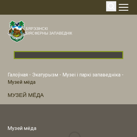
БЯРЭЗІНСКІ
БІЯСФЕРНЫ ЗАПАВЕДНІК
Галоўная
-
Экатурызм
-
Музеі і паркі запаведніка
-
Музей мёда
МУЗЕЙ МЁДА
Музей мёда